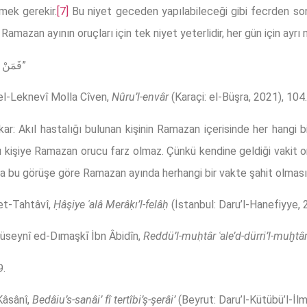
mek gerekir.
[7]
Bu niyet geceden yapılabileceği gibi fecrden sonr
azan ayının oruçları için tek niyet yeterlidir, her gün için ayrı
Bakara 2/185. “فَمَنْ شَهِدَ مِنْكُمُ الشَّهْرَ فَلْيَصُمْهُۜ”
 el-Leknevî Molla Cîven,
Nûru’l-envâr
(Karaçi: el-Büşra, 2021), 104.
ar: Akıl hastalığı bulunan kişinin Ramazan içerisinde her hangi b
u kişiye Ramazan orucu farz olmaz. Çünkü kendine geldiği vakit or
ra bu görüşe göre Ramazan ayında herhangi bir vakte şahit olması o
et-Tahtâvî,
Ḥâşiye ʿalâ Merâḳı’l-felâḥ
(İstanbul: Daru’l-Hanefiyye,
seynî ed-Dımaşkī İbn Âbidîn,
Reddü’l-muḥtâr ʿale’d-dürri’l-muḫtâ
9.
Kâsânî,
Bedâiu’s-sanâi’ fî tertîbi’ş-şerâi’
(Beyrut: Daru’l-Kütübü’l-İl