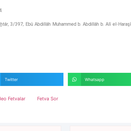
4.
ḫtâr
, 3/397; Ebû Abdillâh Muhammed b. Abdillâh b. Alî el-Haraş
Twitter
Whatsapp
deo Fetvalar
Fetva Sor