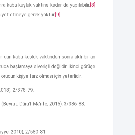
a kaba kuşluk vaktine kadar da yapılabilir.
[8]
 niyet etmeye gerek yoktur.
[9]
ir gün kaba kuşluk vaktinden sonra aklı bir an
uca başlamaya elverişli değildir. İkinci görüşe
rucun kişiye farz olması için yeterlidir.
 2018), 2/378-79.
r
(Beyrut: Dâru’l-Ma’rife, 2015), 3/386-88.
miyye, 2010), 2/580-81.