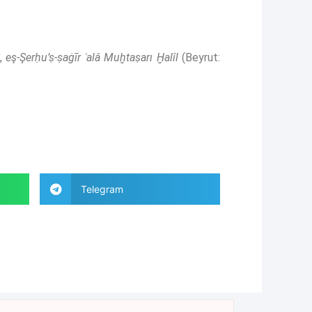
î,
eş-Şerḥu’ṣ-ṣaġīr ʿalâ Muḫtaṣarı Ḫalîl
(Beyrut:
Telegram