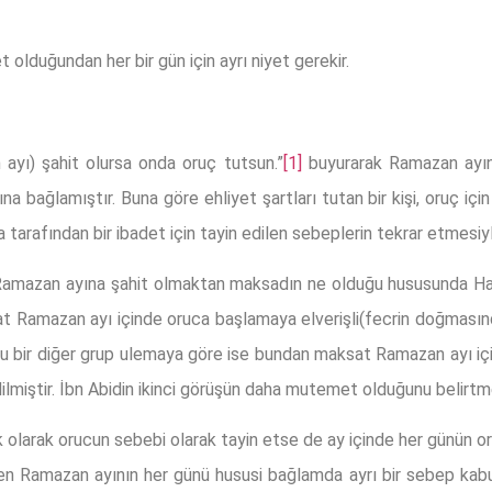
 olduğundan her bir gün için ayrı niyet gerekir.
ayı) şahit olursa onda oruç tutsun.”
[1]
buyurarak Ramazan ayını 
na bağlamıştır. Buna göre ehliyet şartları tutan bir kişi, oruç iç
a tarafından bir ibadet için tayin edilen sebeplerin tekrar etmesiy
Ramazan ayına şahit olmaktan maksadın ne olduğu hususunda Hane
t Ramazan ayı içinde oruca başlamaya elverişli(fecrin doğmasınd
u bir diğer grup ulemaya göre ise bundan maksat Ramazan ayı için
ilmiştir. İbn Abidin ikinci görüşün daha mutemet olduğunu belirtm
 olarak orucun sebebi olarak tayin etse de ay içinde her günün o
n Ramazan ayının her günü hususi bağlamda ayrı bir sebep kabul 