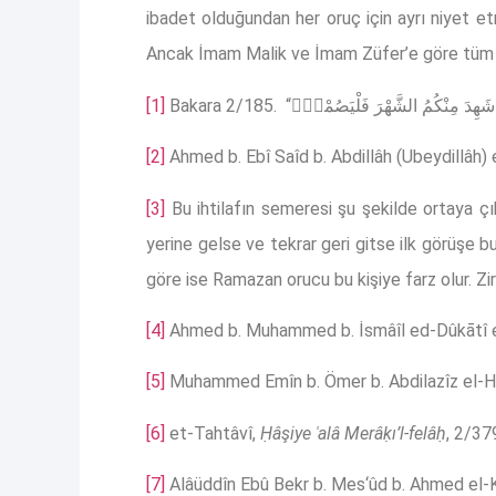
ibadet olduğundan her oruç için ayrı niyet et
Ancak İmam Malik ve İmam Züfer’e göre tüm Ram
[1]
[2]
Ahmed b. Ebî Saîd b. Abdillâh (Ubeydillâh)
[3]
Bu ihtilafın semeresi şu şekilde ortaya çık
yerine gelse ve tekrar geri gitse ilk görüşe b
göre ise Ramazan orucu bu kişiye farz olur. Zi
[4]
Ahmed b. Muhammed b. İsmâîl ed-Dûkātî 
[5]
Muhammed Emîn b. Ömer b. Abdilazîz el-Hü
[6]
et-Tahtâvî,
Ḥâşiye ʿalâ Merâḳı’l-felâḥ
, 2/37
[7]
Alâüddîn Ebû Bekr b. Mes‘ûd b. Ahmed el-