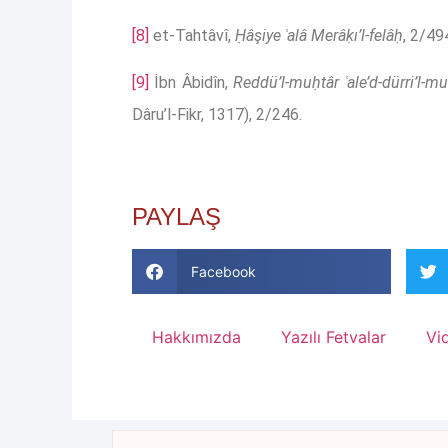
[8]
et-Tahtâvî,
Ḥâşiye ʿalâ Merâḳı’l-felâḥ
, 2/49
[9]
İbn Âbidîn,
Reddü’l-muḥtâr ʿale’d-dürri’l-mu
Dâru’l-Fikr, 1317), 2/246.
PAYLAŞ
Facebook
Hakkımızda
Yazılı Fetvalar
Vi