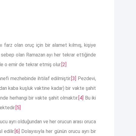
farz olan oruç için bir alamet kılmış, kişiye
in sebep olan Ramazan ayı her tekrar ettiğinde
le o emir de tekrar etmiş olur.
[2]
fi mezhebinde ihtilaf edilmiştir.
[3]
Pezdevi,
an kaba kuşluk vaktine kadar) bir vakte şahit
de herhangi bir vakte şahit olmaktır.
[4]
Bu iki
ektedir.
[5]
rucu ayrı olduğundan ve her orucun arası oruca
edilir.
[6]
Dolayısıyla her günün orucu ayrı bir