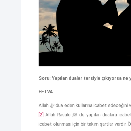
Soru: Yapılan dualar tersiyle çıkıyorsa ne 
FETVA
Allah ﷻ dua eden kullarına icabet edeceği
[2]
Allah Rasulü ﷺ de yapılan dual