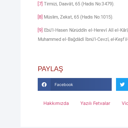
[7]
Tirmizi, Daavât, 65 (Hadis No:3479).
[8]
Müslim, Zekat, 65 (Hadis No:1015).
[9]
Ebü’l-Hasen Nûrüddîn el-Herevî Alî el-Kār
Muhammed el-Bağdâdî İbnü’l-Cevzî,
el-Keşf l
PAYLAŞ
Facebook
Hakkımızda
Yazılı Fetvalar
Vi