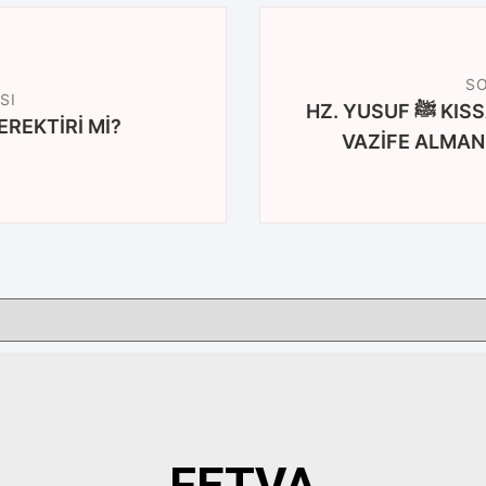
SO
SI
HZ. YUSUF ﷺ KISSASI GAYR-I İSLÂMÎ BİR DEVLETTE
EREKTİRİ Mİ?
VAZİFE ALMAN
FETVA