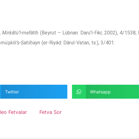
î,
Mirḳātü’l-mefâtîḥ
(Beyrut – Lübnan: Daru’l-Fikr, 2002), 4/1538;
i-müşkili’ṣ-Ṣaḥîḥayn
(er-Riyâd: Dârul-Vatan, ts.), 3/401.
Twitter
Whatsapp
deo Fetvalar
Fetva Sor