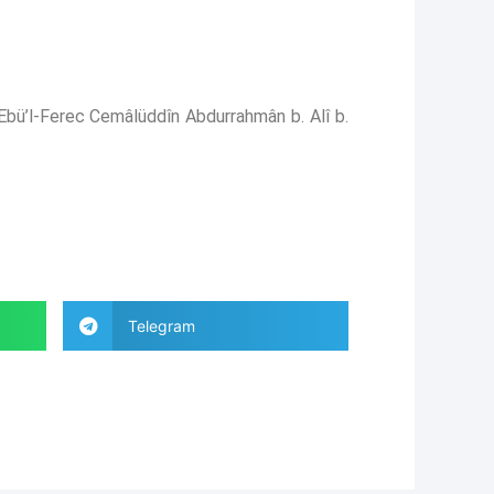
 Ebü’l-Ferec Cemâlüddîn Abdurrahmân b. Alî b.
Telegram