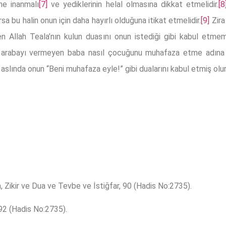
ne inanmalı
[7]
ve yediklerinin helal olmasına dikkat etmelidir.
[8
 bu halin onun için daha hayırlı olduğuna itikat etmelidir.
[9]
Zira 
den Allah Teala’nın kulun duasını onun istediği gibi kabul etm
 arabayı vermeyen baba nasıl çocuğunu muhafaza etme adına on
slında onun “Beni muhafaza eyle!” gibi dualarını kabul etmiş olur
 Zikir ve Dua ve Tevbe ve İstiğfar, 90 (Hadis No:2735).
 92 (Hadis No:2735).