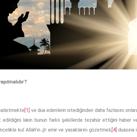
yapılmalıdır?
ni vadetmekte
[1]
ve dua edenlerin istediğinden daha fazlasını onla
ara icabet edildiğini lakin bunun farklı şekillerde tezahür ettiğini haber
icabet olunması için bir takım şartlar vardır. Öncelikle kul Allah’ın ﷻ emir ve yasaklarını gözetmeli,
[4]
duasına i