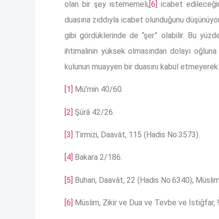
olan bir şey istememeli,
[6]
icabet edileceği
duasına zıddıyla icabet olunduğunu düşünüyorsa
gibi gördüklerinde de “şer” olabilir. Bu yüz
ihtimalinin yüksek olmasından dolayı oğluna
kulunun muayyen bir duasını kabul etmeyerek a
[1]
Mü’min 40/60.
[2]
Şûrâ 42/26.
[3]
Tirmizi, Daavât, 115 (Hadis No:3573).
[4]
Bakara 2/186.
[5]
Buhari, Daavât, 22 (Hadis No:6340); Müslim,
[6]
Müslim, Zikir ve Dua ve Tevbe ve İstiğfar,