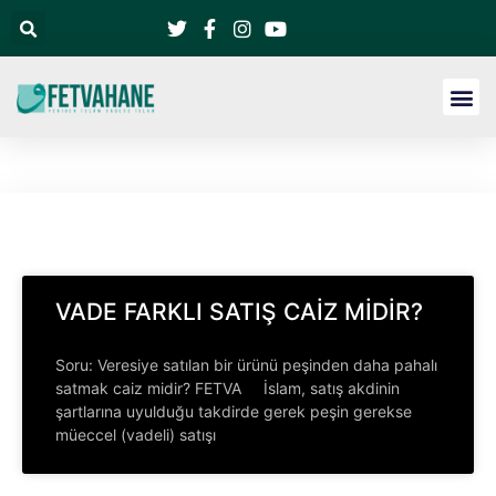
VADE FARKLI SATIŞ CAİZ MİDİR?
Soru: Veresiye satılan bir ürünü peşinden daha pahalı
satmak caiz midir? FETVA İslam, satış akdinin
şartlarına uyulduğu takdirde gerek peşin gerekse
müeccel (vadeli) satışı