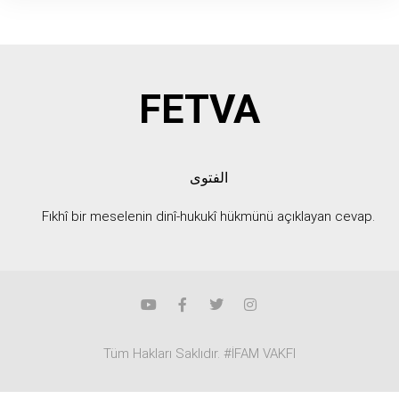
FETVA
الفتوى
Fıkhî bir meselenin dinî-hukukî hükmünü açıklayan cevap.
Tüm Hakları Saklıdır. #İFAM VAKFI