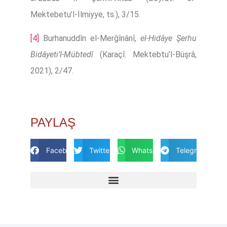
Mektebetu’l-İlmiyye, ts.), 3/15.
[4]
Burhanuddîn el-Merğînânî,
el-Hidâye Şerhu
Bidâyeti’l-Mübtedî
(Karaçî: Mektebtu’l-Büşrâ,
2021), 2/47.
PAYLAŞ
Facebook
Twitter
Whatsapp
Telegram