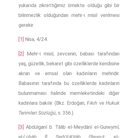
yukarıda zikrettiğimiz örnekte olduğu gibi bir
bilinmezlik olduğundan mehr-i misil verilmesi
gerekir.
[1]
Nisa, 4/24.
[2]
Mehr-i misil; zevcenin, babası tarafından
yaş, güzellik, bekaret gibi özelliklerde kendisine
akran ve emsal olan kadınların mehridir.
Babasının tarafında bu özelliklerde kadınların
bulunmaması halinde memleketindeki diğer
kadınlara bakılır. (Bkz. Erdoğan,
Fıkıh ve Hukuk
Terimleri Sözlüğü
, s. 356.).
[3]
Abdülganî b. Tâlib el-Meydânî el-Guneymî,
el-Lübâb fî Şerh’il-Kitâb
(Beyrut: el-