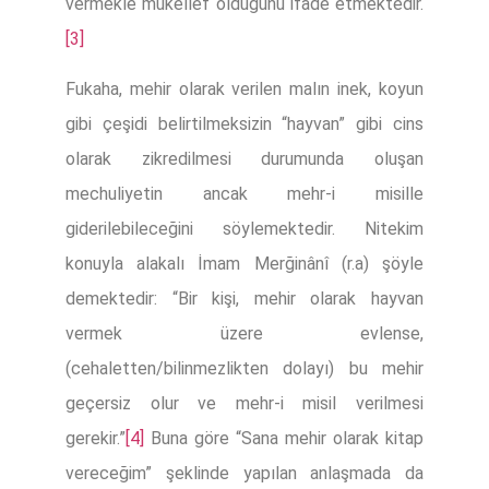
vermekle mükellef olduğunu ifade etmektedir.
[3]
Fukaha, mehir olarak verilen malın inek, koyun
gibi çeşidi belirtilmeksizin “hayvan” gibi cins
olarak zikredilmesi durumunda oluşan
mechuliyetin ancak mehr-i misille
giderilebileceğini söylemektedir. Nitekim
konuyla alakalı İmam Merğinânî (r.a) şöyle
demektedir: “Bir kişi, mehir olarak hayvan
vermek üzere evlense,
(cehaletten/bilinmezlikten dolayı) bu mehir
geçersiz olur ve mehr-i misil verilmesi
gerekir.”
[4]
Buna göre “Sana mehir olarak kitap
vereceğim” şeklinde yapılan anlaşmada da