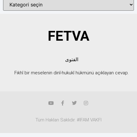
FETVA
الفتوى
Fıkhî bir meselenin dinî-hukukî hükmünü açıklayan cevap.
Tüm Hakları Saklıdır. #İFAM VAKFI