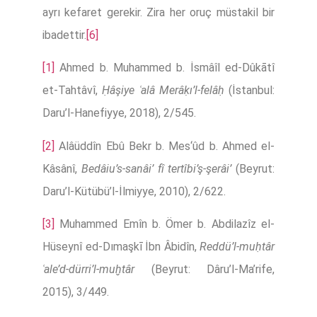
ayrı kefaret gerekir. Zira her oruç müstakil bir
ibadettir.
[6]
[1]
Ahmed b. Muhammed b. İsmâîl ed-Dûkātî
et-Tahtâvî,
Ḥâşiye ʿalâ Merâḳı’l-felâḥ
(İstanbul:
Daru’l-Hanefiyye, 2018), 2/545.
[2]
Alâüddîn Ebû Bekr b. Mes‘ûd b. Ahmed el-
Kâsânî,
Bedâiu’s-sanâi’ fî tertîbi’ş-şerâi’
(Beyrut:
Daru’l-Kütübü’l-İlmiyye, 2010), 2/622.
[3]
Muhammed Emîn b. Ömer b. Abdilazîz el-
Hüseynî ed-Dımaşkī İbn Âbidîn,
Reddü’l-muḥtâr
ʿale’d-dürri’l-muḫtâr
(Beyrut: Dâru’l-Ma’rife,
2015), 3/449.