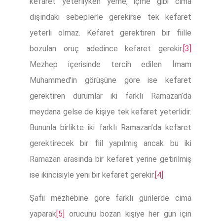
kefaret yeterliyken yeme, içme gibi cima
dışındaki sebeplerle gerekirse tek kefaret
yeterli olmaz. Kefaret gerektiren bir fiille
bozulan oruç adedince kefaret gerekir.
[3]
Mezhep içerisinde tercih edilen İmam
Muhammed’in görüşüne göre ise kefaret
gerektiren durumlar iki farklı Ramazan’da
meydana gelse de kişiye tek kefaret yeterlidir.
Bununla birlikte iki farklı Ramazan’da kefaret
gerektirecek bir fiil yapılmış ancak bu iki
Ramazan arasında bir kefaret yerine getirilmiş
ise ikincisiyle yeni bir kefaret gerekir.
[4]
Şafii mezhebine göre farklı günlerde cima
yaparak
[5]
orucunu bozan kişiye her gün için