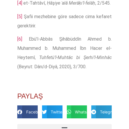
[4]
et-Tahtâvî,
Ḥâşiye ʿalâ Merâḳı’l-felâḥ
, 2/545.
[5]
Şafii mezhebine göre sadece cima kefaret
gerektirir.
[6]
Ebü’l-Abbâs Şihâbüddîn Ahmed b.
Muhammed b. Muhammed İbn Hacer el-
Heytemî,
Tuhfetü’l-Muhtâc bi Şerhi’l-Minhâc
(Beyrut: Dâru’d-Diyâ, 2020), 3/700.
PAYLAŞ
Facebook
Twitter
Whatsapp
Telegram