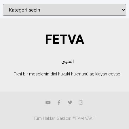
FETVA
الفتوى
Fıkhî bir meselenin dinî-hukukî hükmünü açıklayan cevap.
Tüm Hakları Saklıdır. #İFAM VAKFI