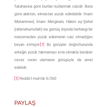
fukahasına göre bunları kullanmak caizdir. Buna
göre akikten, elmastan yüzük edinilebilir. İmam
Muhammed, İmam Merginani, Hâkim eş-Şehid
(rahimehumullah) ise gümüş dışında herhangi bir
malzemeden yüzük edinmenin caiz olmadığını
beyan etmiştir.
[1]
Bu görüşler doğrultusunda
erkeğin yüzük takmaması evla olmakla beraber
cevaz veren ulemanın görüşüyle de amel
edebilir.
[1]
Reddü’l-muḥtâr 6/360
PAYLAŞ