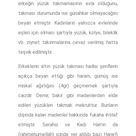
erkeğin yüzük takmamasının evla olduğunu,
takması durumunda ise günahkar olmayacağını
beyan etmiştir. Kadınların yalnızca evlerinde
eşleri için olması şartıyla yüzük, kolye, bileklik
vb. ziynet takınmalarına cevaz verilmiş hatta
teşvik edilmiştir.
Erkeklerin altın yüzük takması hadisi şeriflerin
açıkça beyan ettiği gibi haram, gümüş ise
miskal ağırlığını (4gr) geçmemek şartıyla
caizdir. Demir, bakır gibi madenlerden elde
edilen yüzükleri takmak mekruhtur. Bunların
dışında kalan madenler hakkında fukaha ihtilaf
etmiştir. Serahsi ve Kadı Han’ın da
(rahimehumellah) içinde yer aldığı bazı Hanefi