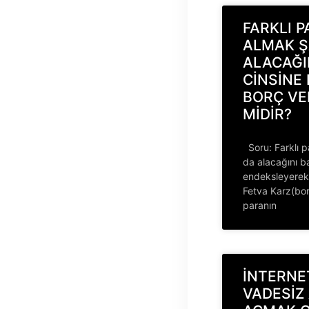
FARKLI P
ALMAK Ş
ALACAĞI
CİNSİNE
BORÇ VE
MİDİR?
Soru: Farklı pa
da alacağını b
endeksleyerek
Fetva Karz(bor
paranın
İNTERNE
VADESİZ 