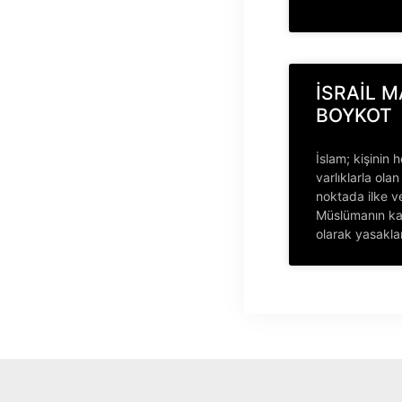
İSRAİL M
BOYKOT
İslam; kişinin 
varlıklarla ola
noktada ilke ve
Müslümanın kaf
olarak yasakl