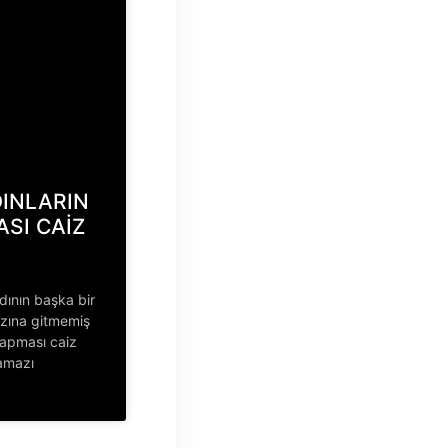
INLARIN
ASI CAİZ
dının başka bir
zına gitmemiş
 yapması caiz
amazı