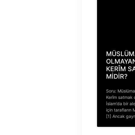
MÜSLÜM
OLMAYAN
KERÎM S
MİDİR?
Soru: Müslüman
Kerîm satma
İslam’da bir al
için tarafların
[1] Ancak gayr