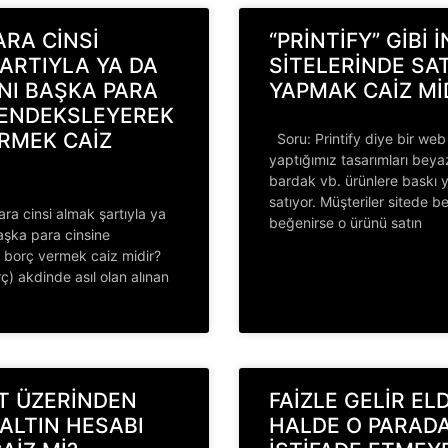
ARA CİNSİ
“PRİNTİFY” GİBİ
ARTIYLA YA DA
SİTELERİNDE SA
NI BAŞKA PARA
YAPMAK CAİZ Mİ
 ENDEKSLEYEREK
RMEK CAİZ
Soru: Printify diye bir web 
yaptığımız tasarımları beyaz
bardak vb. ürünlere baskı 
satıyor. Müşteriler sitede b
ra cinsi almak şartıyla ya
beğenirse o ürünü satın
aşka para cinsine
 borç vermek caiz midir?
ç) akdinde asıl olan alınan
T ÜZERİNDEN
FAİZLE GELİR EL
ALTIN HESABI
HALDE O PARAD