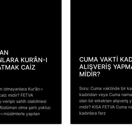
AN
CUMA VAKTİ KAD
LARA KUR’ÂN-I
ALIŞVERİŞ YAPM
ATMAK CAİZ
MİDİR?
Soru: Cuma vaktinde bir ka
 olmayanlara Kur’ân-ı
kadından veya Cuma nama
k caiz midir? FETVA
olan bir erkekten alışveriş
ış-verişin sahih olabilmesi
midir? KISA FETVA Cuma n
 Müslüman olma şartı yoktur.
kadınlara farz
-ı müslimlerle yapılan