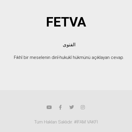
FETVA
الفتوى
Fıkhî bir meselenin dinî-hukukî hükmünü açıklayan cevap.
Tüm Hakları Saklıdır. #İFAM VAKFI