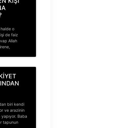
N KİŞİ
NA
?
i halde o
şi de faiz
vap Allah
edirene,
KİYET
SINDAN
dan biri kendi
yor ve arazinin
 yapıyor. Baba
er tapunun