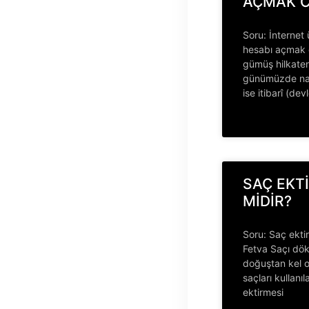
AÇMAK C
Soru: İnternet
hesabı açmak c
gümüş hilkaten (
günümüzde naki
ise itibarî (dev
SAÇ EKT
MİDİR?
Soru: Saç ekti
Fetva Saçı dö
doğuştan kel o
saçları kullan
ektirmesi