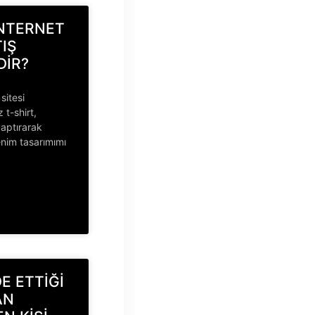
 İNTERNET
TIŞ
DİR?
sitesi
 t-shirt,
yaptırarak
enim tasarımımı
DE ETTİĞİ
AN