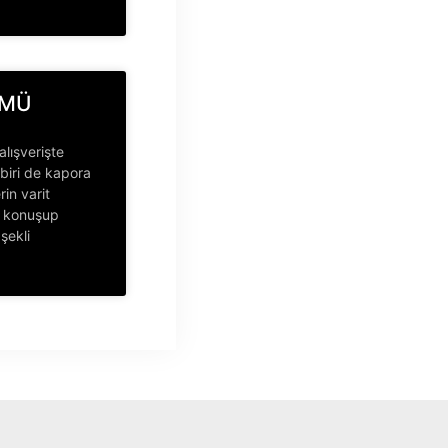
KMÜ
alışverişte
biri de kapora
rin varit
e konuşup
 şekli