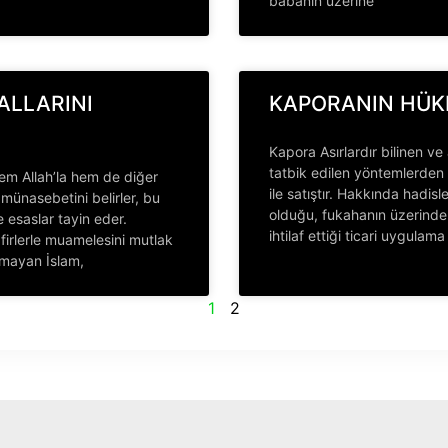
babanın üzerine
ALLARINI
KAPORANIN HÜ
Kapora Asırlardır bilinen ve 
tatbik edilen yöntemlerden 
hem Allah’la hem de diğer
ile satıştır. Hakkında hadisle
n münasebetini belirler, bu
olduğu, fukahanın üzerind
 esaslar tayin eder.
ihtilaf ettiği ticari uygulama
irlerle muamelesini mutlak
amayan İslam,
1
2