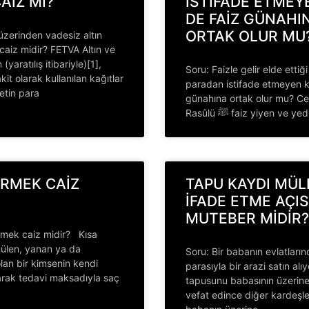
AİZ Mİ?
İSTİFADE ETMEYE
DE FAİZ GÜNAHI
ORTAK OLUR MU
 üzerinden vadesiz altın
aiz midir? FETVA Altın ve
yaratılış itibariyle)[1],
Soru: Faizle gelir elde ettiğ
t olarak kullanılan kağıtlar
paradan istifade etmeyen ki
letin para
günahına ortak olur mu? Ce
Rasûlü ﷺ faiz yiyen ve y
İRMEK CAİZ
TAPU KAYDI MÜL
İFADE ETME AÇI
MUTEBER MİDİR?
rmek caiz midir? Kısa
külen, yanan ya da
Soru: Bir babanın evlatların
lan bir kimsenin kendi
parasıyla bir arazi satın alı
ılarak tedavi maksadıyla saç
tapusunu babasının üzerine
vefat edince diğer kardeşl