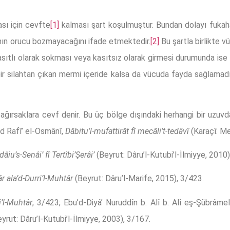
sı için cevfte
[1]
kalması şart koşulmuştur. Bundan dolayı fukaha,
ının orucu bozmayacağını ifade etmektedir.
[2]
Bu şartla birlikte 
sıtlı olarak sokması veya kasıtsız olarak girmesi durumunda is
r silahtan çıkan mermi içeride kalsa da vücuda fayda sağlamadı
ğırsaklara cevf denir. Bu üç bölge dışındaki herhangi bir uzuvd
ed Rafî’ el-Osmânî,
Dâbitu’l-mufattirât fî mecâli’t-tedâvî
(Karaçî: Me
âiu’s-Senâi’ fî Tertîbi’Şerâi’
(Beyrut: Dâru’l-Kutubi’l-İlmiyye, 2010)
 ala’d-Durri’l-Muhtâr
(Beyrut: Dâru’l-Marife, 2015), 3/423.
i’l-Muhtâr
, 3/423; Ebu’d-Diyâ’ Nuruddîn b. Alî b. Alî eş-Şübrâme
yrut: Dâru’l-Kutubi’l-İlmiyye, 2003), 3/167.