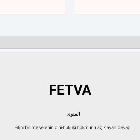
FETVA
الفتوى
Fıkhî bir meselenin dinî-hukukî hükmünü açıklayan cevap.