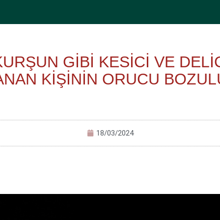
KURŞUN GİBİ KESİCİ VE DELİ
ANAN KİŞİNİN ORUCU BOZUL
18/03/2024