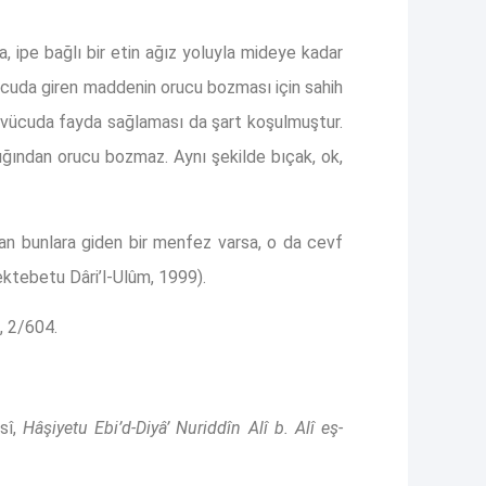
 ipe bağlı bir etin ağız yoluyla mideye kadar
vücuda giren maddenin orucu bozması için sahih
e vücuda fayda sağlaması da şart koşulmuştur.
ğından orucu bozmaz. Aynı şekilde bıçak, ok,
an bunlara giden bir menfez varsa, o da cevf
ktebetu Dâri’l-Ulûm, 1999).
, 2/604.
lsî,
Hâşiyetu Ebi’d-Diyâ’ Nuriddîn Alî b. Alî eş-