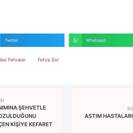
Twitter
Whatsapp
deo Fetvalar
Fetva Sor
SI
NIMINA ŞEHVETLE
SO
BOZULDUĞUNU
ASTIM HASTALARI
ÇEN KİŞİYE KEFARET