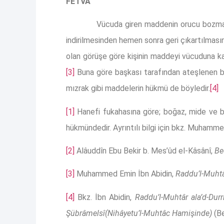
FETVA
Vücuda giren maddenin orucu bozma
indirilmesinden hemen sonra geri çıkartılmas
olan görüşe göre kişinin maddeyi vücuduna ka
[3]
Buna göre başkası tarafından ateşlenen bi
mızrak gibi maddelerin hükmü de böyledir.
[4]
[1]
Hanefi fukahasına göre; boğaz, mide ve ba
hükmündedir. Ayrıntılı bilgi için bkz. Muhamm
[2]
Alâuddîn Ebu Bekir b. Mes’ûd el-Kâsânî,
Bed
[3]
Muhammed Emin İbn Abidin,
Raddu’l-Muhtâr
[4]
Bkz. İbn Abidin,
Raddu’l-Muhtâr ala’d-Durr
Şübrâmelsî(Nihâyetu’l-Muhtâc Hamişinde)
(Be